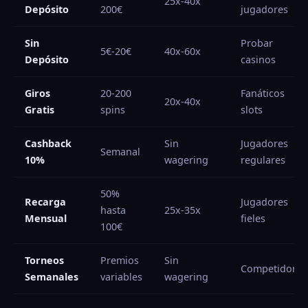
25x-40x
Depósito
200€
jugadores
Sin
Probar
5€-20€
40x-60x
Depósito
casinos
Giros
20-200
Fanáticos
20x-40x
Gratis
spins
slots
Cashback
Sin
Jugadores
Semanal
10%
wagering
regulares
50%
Recarga
Jugadores
hasta
25x-35x
Mensual
fieles
100€
Torneos
Premios
Sin
Competidores
Semanales
variables
wagering