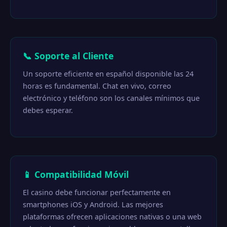
📞 Soporte al Cliente
Un soporte eficiente en español disponible las 24
horas es fundamental. Chat en vivo, correo
electrónico y teléfono son los canales mínimos que
debes esperar.
📱 Compatibilidad Móvil
El casino debe funcionar perfectamente en
smartphones iOS y Android. Las mejores
plataformas ofrecen aplicaciones nativas o una web