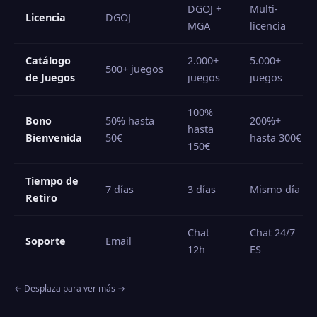
DGOJ +
Multi-
Licencia
DGOJ
MGA
licencia
Catálogo
2.000+
5.000+
500+ juegos
de Juegos
juegos
juegos
100%
Bono
50% hasta
200%+
hasta
Bienvenida
50€
hasta 300€
150€
Tiempo de
7 días
3 días
Mismo día
Retiro
Chat
Chat 24/7
Soporte
Email
12h
ES
← Desplaza para ver más →