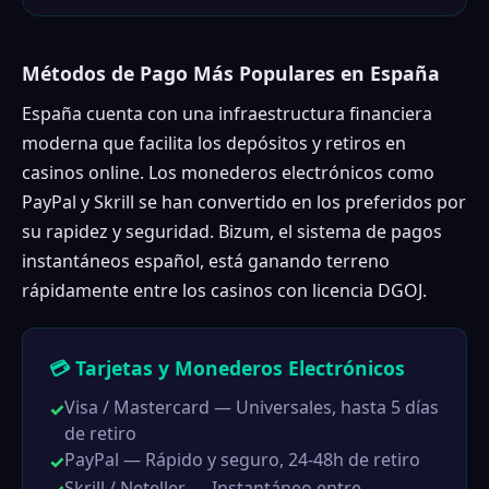
Métodos de Pago Más Populares en España
España cuenta con una infraestructura financiera
moderna que facilita los depósitos y retiros en
casinos online. Los monederos electrónicos como
PayPal y Skrill se han convertido en los preferidos por
su rapidez y seguridad. Bizum, el sistema de pagos
instantáneos español, está ganando terreno
rápidamente entre los casinos con licencia DGOJ.
💳 Tarjetas y Monederos Electrónicos
Visa / Mastercard — Universales, hasta 5 días
de retiro
PayPal — Rápido y seguro, 24-48h de retiro
Skrill / Neteller — Instantáneo entre