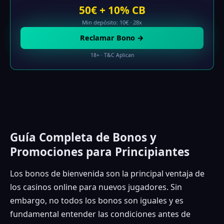
50€ + 10% CB
Min depósito: 10€ · 28x
Reclamar Bono →
18+ · T&C Aplican
Guía Completa de Bonos y
Promociones para Principiantes
Los bonos de bienvenida son la principal ventaja de
los casinos online para nuevos jugadores. Sin
embargo, no todos los bonos son iguales y es
fundamental entender las condiciones antes de