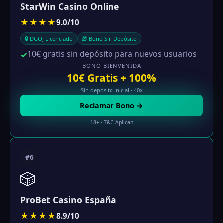
StarWin Casino Online
★★★★
9.0/10
🔒 DGOJ Licenciado
🎁 Bono Sin Depósito
10€ gratis sin depósito para nuevos usuarios
BONO BIENVENIDA
10€ Gratis + 100%
Sin depósito inicial · 40x
Reclamar Bono →
18+ · T&C Aplican
#6
🎲
ProBet Casino España
★★★★
8.9/10