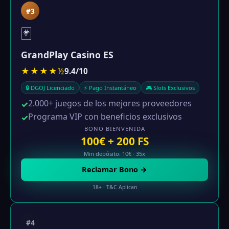
#3
🃏
GrandPlay Casino ES
★★★★½
9.4/10
🔒 DGOJ Licenciado
⚡ Pago Instantáneo
🎮 Slots Exclusivos
2.000+ juegos de los mejores proveedores
Programa VIP con beneficios exclusivos
BONO BIENVENIDA
100€ + 200 FS
Min depósito: 10€ · 35x
Reclamar Bono →
18+ · T&C Aplican
#4