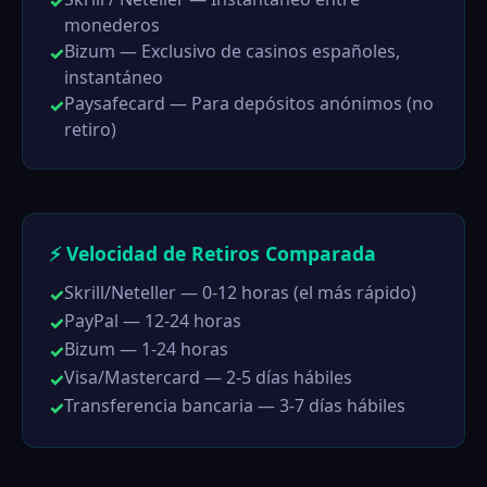
monederos
Bizum — Exclusivo de casinos españoles,
instantáneo
Paysafecard — Para depósitos anónimos (no
retiro)
⚡ Velocidad de Retiros Comparada
Skrill/Neteller — 0-12 horas (el más rápido)
PayPal — 12-24 horas
Bizum — 1-24 horas
Visa/Mastercard — 2-5 días hábiles
Transferencia bancaria — 3-7 días hábiles