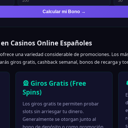
Calcular mi Bono →
 en Casinos Online Españoles
 ofrece una variedad considerable de promociones. Los má
arás giros gratis, cashback semanal, bonos de recarga y t
🎡 Giros Gratis (Free
Spins)
E
d
Los giros gratis te permiten probar
e
slots sin arriesgar tu dinero.
r
Generalmente se otorgan junto al
s
bono de depósito o como promoción