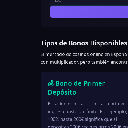
Tipos de Bonos Disponibles
El mercado de casinos online en España
con multiplicador, pero también encontr
💰 Bono de Primer
Depósito
El casino duplica o triplica tu primer
ingreso hasta un límite. Por ejemplo,
100% hasta 200€ significa que si
depositas 200€ recibes otros 200€ en