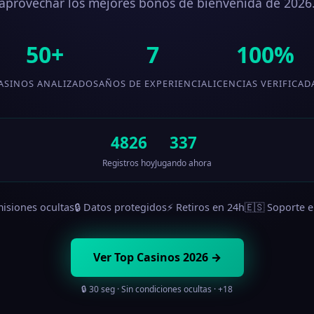
aprovechar los mejores bonos de bienvenida de 2026
50+
7
100%
ASINOS ANALIZADOS
AÑOS DE EXPERIENCIA
LICENCIAS VERIFICAD
4829
340
Registros hoy
Jugando ahora
isiones ocultas
🔒 Datos protegidos
⚡ Retiros en 24h
🇪🇸 Soporte 
Ver Top Casinos 2026 →
🔒 30 seg · Sin condiciones ocultas · +18