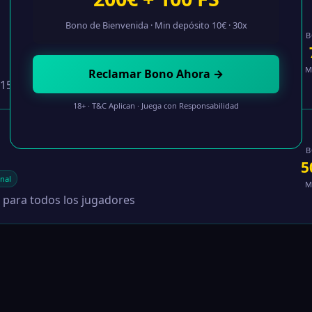
Bono de Bienvenida · Min depósito 10€ · 30x
B
M
Reclamar Bono Ahora →
 150 mesas disponibles
18+ · T&C Aplican · Juega con Responsabilidad
B
5
nal
M
para todos los jugadores