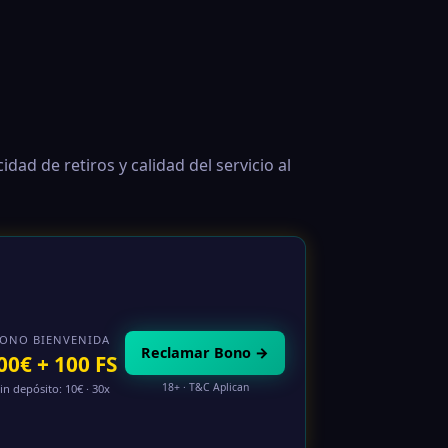
ad de retiros y calidad del servicio al
ONO BIENVENIDA
Reclamar Bono →
00€ + 100 FS
18+ · T&C Aplican
in depósito: 10€ · 30x