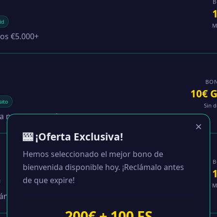
B
1
id
M
os €5.000+
BON
10€ G
sito
Sin d
ra nuevos usuarios
×
🎰 ¡Oferta Exclusiva!
Hemos seleccionado el mejor bono de
B
bienvenida disponible hoy. ¡Reclámalo antes
1
de que expire!
M
ntáneos con Bizum
200€ + 100 FS