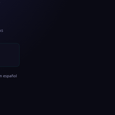
.
AS
en español