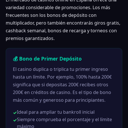
variedad considerable de promociones. Los más
frecuentes son los bonos de depósito con
multiplicador, pero también encontrarás giros gratis,
cashback semanal, bonos de recarga y torneos con
premios garantizados.
💰 Bono de Primer Depósito
El casino duplica o triplica tu primer ingreso
hasta un límite. Por ejemplo, 100% hasta 200€
significa que si depositas 200€ recibes otros
200€ en créditos de casino. Es el tipo de bono
más común y generoso para principiantes.
Ideal para ampliar tu bankroll inicial
Siempre comprueba el porcentaje y el límite
máximo