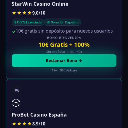
StarWin Casino Online
★★★★
9.0/10
🔒 DGOJ Licenciado
🎁 Bono Sin Depósito
10€ gratis sin depósito para nuevos usuarios
BONO BIENVENIDA
10€ Gratis + 100%
Sin depósito inicial · 40x
Reclamar Bono →
18+ · T&C Aplican
#6
🎲
ProBet Casino España
★★★★
8.9/10