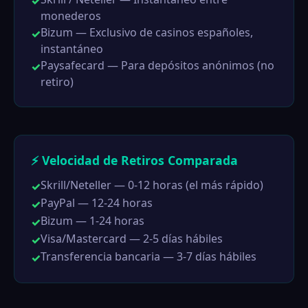
monederos
Bizum — Exclusivo de casinos españoles,
instantáneo
Paysafecard — Para depósitos anónimos (no
retiro)
⚡ Velocidad de Retiros Comparada
Skrill/Neteller — 0-12 horas (el más rápido)
PayPal — 12-24 horas
Bizum — 1-24 horas
Visa/Mastercard — 2-5 días hábiles
Transferencia bancaria — 3-7 días hábiles