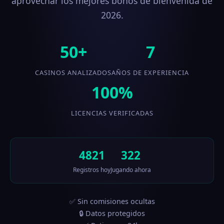
aprovechar los mejores bonos de bienvenida de
2026.
50+
7
CASINOS ANALIZADOS
AÑOS DE EXPERIENCIA
100%
LICENCIAS VERIFICADAS
4821
322
Registros hoy
Jugando ahora
✅ Sin comisiones ocultas
🔒 Datos protegidos