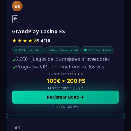
#3
🃏
GrandPlay Casino ES
★★★★½
9.4/10
🔒 DGOJ Licenciado
⚡ Pago Instantáneo
🎮 Slots Exclusivos
2.000+ juegos de los mejores proveedores
Programa VIP con beneficios exclusivos
BONO BIENVENIDA
100€ + 200 FS
Min depósito: 10€ · 35x
Reclamar Bono →
18+ · T&C Aplican
#4