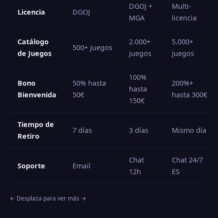
DGOJ +
Multi-
Licencia
DGOJ
MGA
licencia
Catálogo
2.000+
5.000+
500+ juegos
de Juegos
juegos
juegos
100%
Bono
50% hasta
200%+
hasta
Bienvenida
50€
hasta 300€
150€
Tiempo de
7 días
3 días
Mismo día
Retiro
Chat
Chat 24/7
Soporte
Email
12h
ES
← Desplaza para ver más →