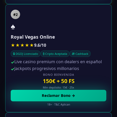
#2
♠️
Royal Vegas Online
★★★★★
9.6/10
🔒 DGOJ Licenciado
₿ Cripto Aceptada
🎁 Cashback
Live casino premium con dealers en español
Jackpots progresivos millonarios
BONO BIENVENIDA
150€ + 50 FS
Min depósito: 15€ · 25x
Reclamar Bono →
18+ · T&C Aplican