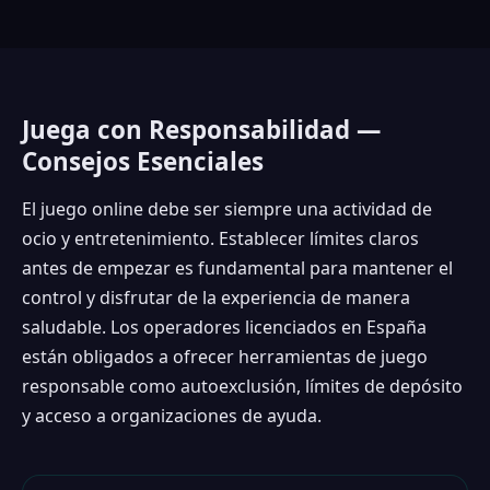
Juega con Responsabilidad —
Consejos Esenciales
El juego online debe ser siempre una actividad de
ocio y entretenimiento. Establecer límites claros
antes de empezar es fundamental para mantener el
control y disfrutar de la experiencia de manera
saludable. Los operadores licenciados en España
están obligados a ofrecer herramientas de juego
responsable como autoexclusión, límites de depósito
y acceso a organizaciones de ayuda.