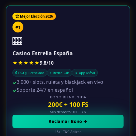
🏆 Mejor Elección 2026
#1
🎰
Casino Estrella España
★★★★★
9.8/10
🔒 DGOJ Licenciado
⚡ Retiro 24h
📱 App Móvil
3.000+ slots, ruleta y blackjack en vivo
Soporte 24/7 en español
BONO BIENVENIDA
200€ + 100 FS
Min depósito: 10€ · 30x
Reclamar Bono →
18+ · T&C Aplican