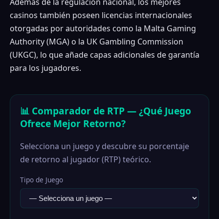
Además de la regulación nacional, los mejores
casinos también poseen licencias internacionales
otorgadas por autoridades como la Malta Gaming
Authority (MGA) o la UK Gambling Commission
(UKGC), lo que añade capas adicionales de garantía
para los jugadores.
📊 Comparador de RTP — ¿Qué Juego
Ofrece Mejor Retorno?
Selecciona un juego y descubre su porcentaje
de retorno al jugador (RTP) teórico.
Tipo de Juego