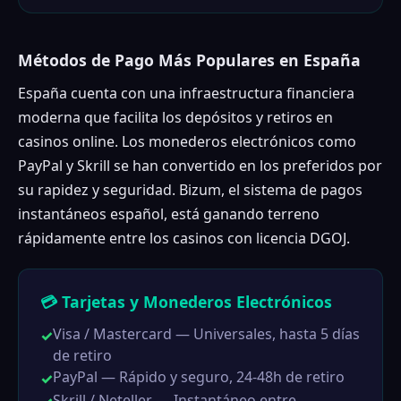
Métodos de Pago Más Populares en España
España cuenta con una infraestructura financiera
moderna que facilita los depósitos y retiros en
casinos online. Los monederos electrónicos como
PayPal y Skrill se han convertido en los preferidos por
su rapidez y seguridad. Bizum, el sistema de pagos
instantáneos español, está ganando terreno
rápidamente entre los casinos con licencia DGOJ.
💳 Tarjetas y Monederos Electrónicos
Visa / Mastercard — Universales, hasta 5 días
de retiro
PayPal — Rápido y seguro, 24-48h de retiro
Skrill / Neteller — Instantáneo entre