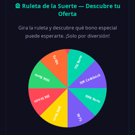
🎡 Ruleta de la Suerte — Descubre tu
Oferta
Gira la ruleta y descubre qué bono especial
puede esperarte. ¡Solo por diversión!