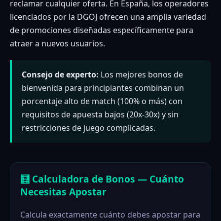
reclamar cualquier oferta. En España, los operadores
licenciados por la DGOJ ofrecen una amplia variedad
de promociones diseñadas específicamente para
atraer a nuevos usuarios.
Consejo de experto:
Los mejores bonos de
bienvenida para principiantes combinan un
porcentaje alto de match (100% o más) con
requisitos de apuesta bajos (20x-30x) y sin
restricciones de juego complicadas.
🧮 Calculadora de Bonos — Cuánto
Necesitas Apostar
Calcula exactamente cuánto debes apostar para