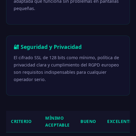
adaptada que funciona sin problemas en pantallas
pequeñas.
🔐 Seguridad y Privacidad
El cifrado SSL de 128 bits como mínimo, política de
privacidad clara y cumplimiento del RGPD europeo
son requisitos indispensables para cualquier
operador serio.
MÍNIMO
CRITERIO
BUENO
EXCELENTE
ACEPTABLE