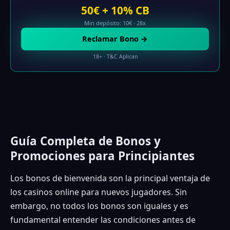
50€ + 10% CB
Min depósito: 10€ · 28x
Reclamar Bono →
18+ · T&C Aplican
Guía Completa de Bonos y
Promociones para Principiantes
Los bonos de bienvenida son la principal ventaja de
los casinos online para nuevos jugadores. Sin
embargo, no todos los bonos son iguales y es
fundamental entender las condiciones antes de