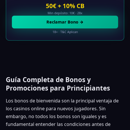
50€ + 10% CB
Min depósito: 10€ · 28x
Reclamar Bono →
18+ · T&C Aplican
Guía Completa de Bonos y
Promociones para Principiantes
Los bonos de bienvenida son la principal ventaja de
los casinos online para nuevos jugadores. Sin
embargo, no todos los bonos son iguales y es
fundamental entender las condiciones antes de