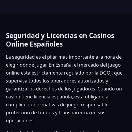
Seguridad y Licencias en Casinos
Online Españoles
La seguridad es el pilar más importante a la hora de
elegir dónde jugar. En España, el mercado del juego
online está estrictamente regulado por la DGOJ, que
supervisa todos los operadores autorizados y
garantiza los derechos de los jugadores. Cuando un
casino tiene licencia española, está obligado a
cumplir con normativas de juego responsable,
protección de fondos y transparencia en sus
operaciones.