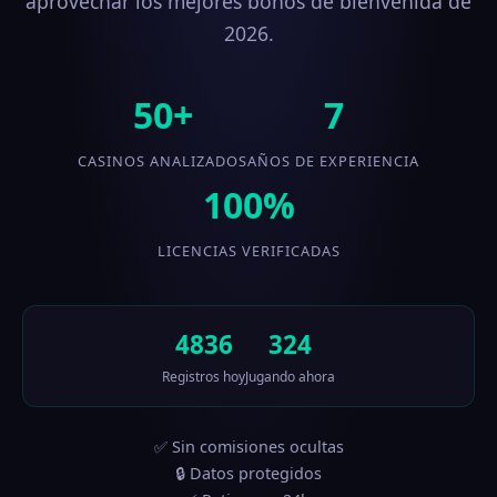
aprovechar los mejores bonos de bienvenida de
2026.
50+
7
CASINOS ANALIZADOS
AÑOS DE EXPERIENCIA
100%
LICENCIAS VERIFICADAS
4836
324
Registros hoy
Jugando ahora
✅ Sin comisiones ocultas
🔒 Datos protegidos