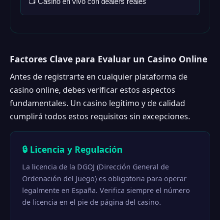
📺 Casino en vivo con dealers reales
Factores Clave para Evaluar un Casino Online
Antes de registrarte en cualquier plataforma de
casino online, debes verificar estos aspectos
fundamentales. Un casino legítimo y de calidad
cumplirá todos estos requisitos sin excepciones.
🔒 Licencia y Regulación
La licencia de la DGOJ (Dirección General de
Ordenación del Juego) es obligatoria para operar
legalmente en España. Verifica siempre el número
de licencia en el pie de página del casino.