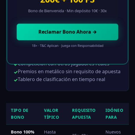
Los torneos de slots o mesas dan la
oportunidad de competir contra otros
Bono de Bienvenida · Min depósito 10€ · 30x
jugadores por premios garantizados en
metálico. Algunos torneos son gratuitos
Reclamar Bono Ahora →
mientras que otros requieren una cuota de
entrada. Los premios pueden alcanzar miles de
18+ · T&C Aplican · Juega con Responsabilidad
euros.
Competición con otros jugadores reales
Premios en metálico sin requisito de apuesta
Tablero de clasificación en tiempo real
TIPO DE
VALOR
REQUISITO
IDÓNEO
BONO
TÍPICO
APUESTA
PARA
Bono 100%
Hasta
Nuevos