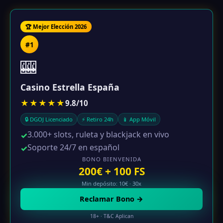
🏆 Mejor Elección 2026
#1
🎰
Casino Estrella España
★★★★★
9.8/10
🔒 DGOJ Licenciado
⚡ Retiro 24h
📱 App Móvil
3.000+ slots, ruleta y blackjack en vivo
Soporte 24/7 en español
BONO BIENVENIDA
200€ + 100 FS
Min depósito: 10€ · 30x
Reclamar Bono →
18+ · T&C Aplican