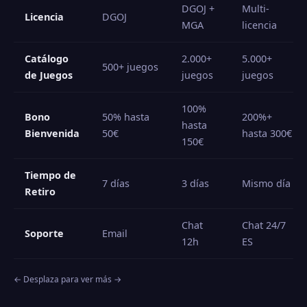
DGOJ +
Multi-
Licencia
DGOJ
MGA
licencia
Catálogo
2.000+
5.000+
500+ juegos
de Juegos
juegos
juegos
100%
Bono
50% hasta
200%+
hasta
Bienvenida
50€
hasta 300€
150€
Tiempo de
7 días
3 días
Mismo día
Retiro
Chat
Chat 24/7
Soporte
Email
12h
ES
← Desplaza para ver más →