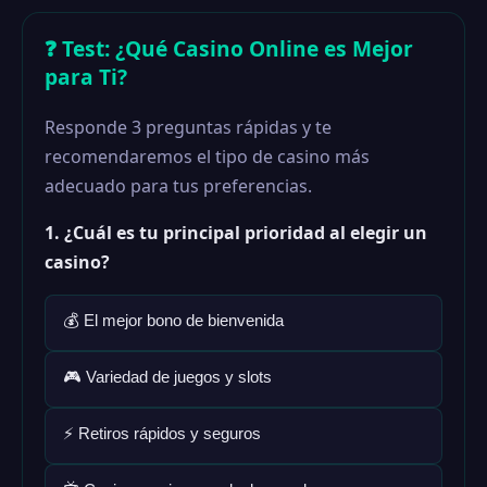
❓ Test: ¿Qué Casino Online es Mejor
para Ti?
Responde 3 preguntas rápidas y te
recomendaremos el tipo de casino más
adecuado para tus preferencias.
1. ¿Cuál es tu principal prioridad al elegir un
casino?
💰 El mejor bono de bienvenida
🎮 Variedad de juegos y slots
⚡ Retiros rápidos y seguros