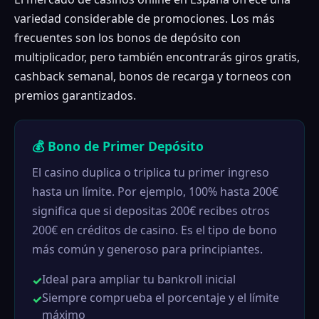
variedad considerable de promociones. Los más
frecuentes son los bonos de depósito con
multiplicador, pero también encontrarás giros gratis,
cashback semanal, bonos de recarga y torneos con
premios garantizados.
💰 Bono de Primer Depósito
El casino duplica o triplica tu primer ingreso
hasta un límite. Por ejemplo, 100% hasta 200€
significa que si depositas 200€ recibes otros
200€ en créditos de casino. Es el tipo de bono
más común y generoso para principiantes.
Ideal para ampliar tu bankroll inicial
Siempre comprueba el porcentaje y el límite
máximo