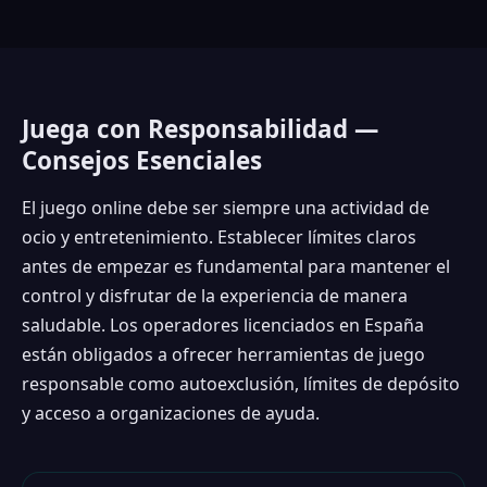
Juega con Responsabilidad —
Consejos Esenciales
El juego online debe ser siempre una actividad de
ocio y entretenimiento. Establecer límites claros
antes de empezar es fundamental para mantener el
control y disfrutar de la experiencia de manera
saludable. Los operadores licenciados en España
están obligados a ofrecer herramientas de juego
responsable como autoexclusión, límites de depósito
y acceso a organizaciones de ayuda.