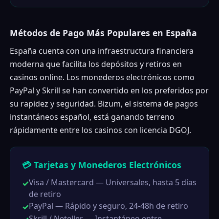
Métodos de Pago Más Populares en España
España cuenta con una infraestructura financiera
moderna que facilita los depósitos y retiros en
casinos online. Los monederos electrónicos como
PayPal y Skrill se han convertido en los preferidos por
su rapidez y seguridad. Bizum, el sistema de pagos
instantáneos español, está ganando terreno
rápidamente entre los casinos con licencia DGOJ.
💳 Tarjetas y Monederos Electrónicos
Visa / Mastercard — Universales, hasta 5 días
de retiro
PayPal — Rápido y seguro, 24-48h de retiro
Skrill / Neteller — Instantáneo entre