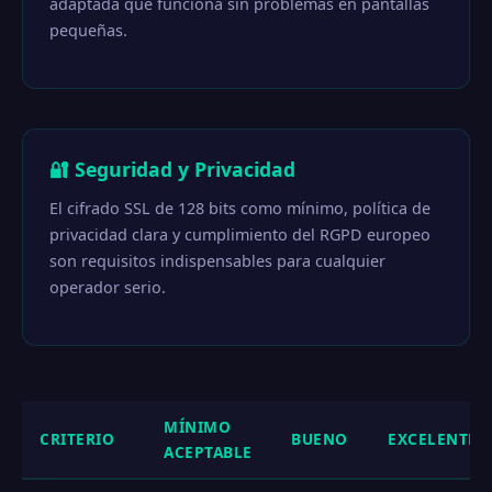
adaptada que funciona sin problemas en pantallas
pequeñas.
🔐 Seguridad y Privacidad
El cifrado SSL de 128 bits como mínimo, política de
privacidad clara y cumplimiento del RGPD europeo
son requisitos indispensables para cualquier
operador serio.
MÍNIMO
CRITERIO
BUENO
EXCELENTE
ACEPTABLE