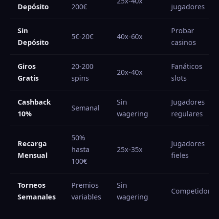
25x-40x
Depósito
200€
jugadores
Sin
Probar
5€-20€
40x-60x
Depósito
casinos
Giros
20-200
Fanáticos
20x-40x
Gratis
spins
slots
Cashback
Sin
Jugadores
Semanal
10%
wagering
regulares
50%
Recarga
Jugadores
hasta
25x-35x
Mensual
fieles
100€
Torneos
Premios
Sin
Competidores
Semanales
variables
wagering