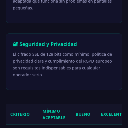
adaptada que funciona sin problemas en pantallas
pequeñas.
🔐 Seguridad y Privacidad
El cifrado SSL de 128 bits como mínimo, política de
privacidad clara y cumplimiento del RGPD europeo
son requisitos indispensables para cualquier
operador serio.
MÍNIMO
CRITERIO
BUENO
EXCELENTE
ACEPTABLE