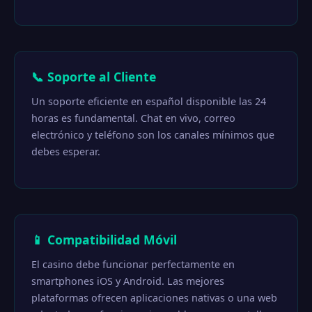
📞 Soporte al Cliente
Un soporte eficiente en español disponible las 24
horas es fundamental. Chat en vivo, correo
electrónico y teléfono son los canales mínimos que
debes esperar.
📱 Compatibilidad Móvil
El casino debe funcionar perfectamente en
smartphones iOS y Android. Las mejores
plataformas ofrecen aplicaciones nativas o una web