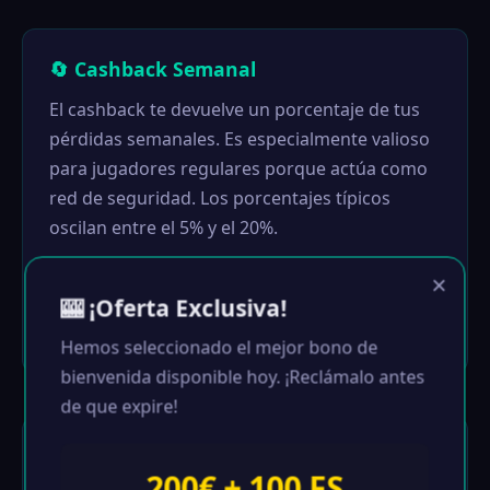
🔄 Cashback Semanal
El cashback te devuelve un porcentaje de tus
pérdidas semanales. Es especialmente valioso
para jugadores regulares porque actúa como
red de seguridad. Los porcentajes típicos
oscilan entre el 5% y el 20%.
Reduce el riesgo en sesiones de juego
×
Generalmente se acredita los lunes
🎰 ¡Oferta Exclusiva!
Puede tener requisito de apuesta mínimo
Hemos seleccionado el mejor bono de
bienvenida disponible hoy. ¡Reclámalo antes
de que expire!
🏆 Torneos y Competiciones
200€ + 100 FS