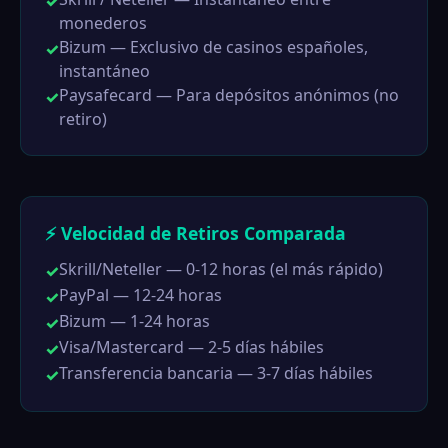
monederos
Bizum — Exclusivo de casinos españoles,
instantáneo
Paysafecard — Para depósitos anónimos (no
retiro)
⚡ Velocidad de Retiros Comparada
Skrill/Neteller — 0-12 horas (el más rápido)
PayPal — 12-24 horas
Bizum — 1-24 horas
Visa/Mastercard — 2-5 días hábiles
Transferencia bancaria — 3-7 días hábiles