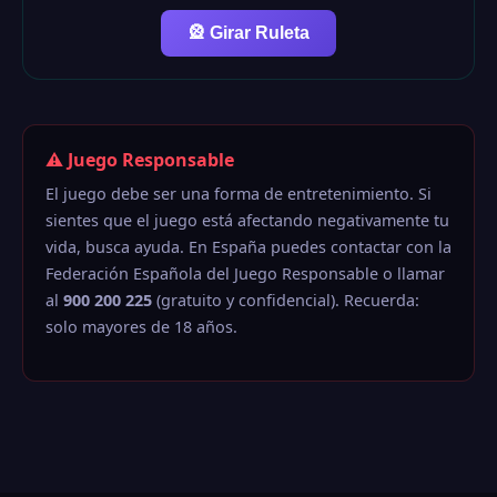
🎡 Girar Ruleta
⚠️ Juego Responsable
El juego debe ser una forma de entretenimiento. Si
sientes que el juego está afectando negativamente tu
vida, busca ayuda. En España puedes contactar con la
Federación Española del Juego Responsable o llamar
al
900 200 225
(gratuito y confidencial). Recuerda:
solo mayores de 18 años.