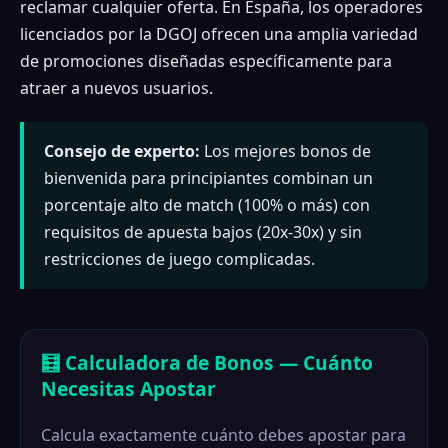
reclamar cualquier oferta. En España, los operadores
licenciados por la DGOJ ofrecen una amplia variedad
de promociones diseñadas específicamente para
atraer a nuevos usuarios.
Consejo de experto:
Los mejores bonos de
bienvenida para principiantes combinan un
porcentaje alto de match (100% o más) con
requisitos de apuesta bajos (20x-30x) y sin
restricciones de juego complicadas.
🧮 Calculadora de Bonos — Cuánto
Necesitas Apostar
Calcula exactamente cuánto debes apostar para