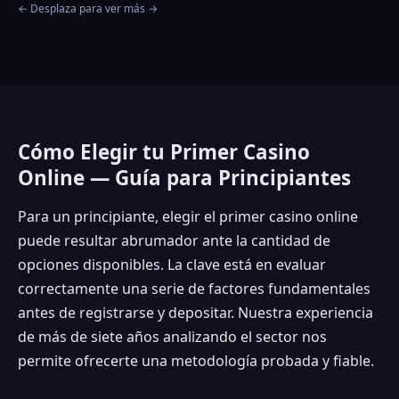
← Desplaza para ver más →
Cómo Elegir tu Primer Casino
Online — Guía para Principiantes
Para un principiante, elegir el primer casino online
puede resultar abrumador ante la cantidad de
opciones disponibles. La clave está en evaluar
correctamente una serie de factores fundamentales
antes de registrarse y depositar. Nuestra experiencia
de más de siete años analizando el sector nos
permite ofrecerte una metodología probada y fiable.