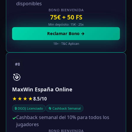
disponibles
BONO BIENVENIDA
75€ + 50 FS
Min depósito: 15€ · 25x
Reclamar Bono →
18+ · T&C Aplican
#8
🎯
MaxWin España Online
★★★★
8.5/10
🔒 DGOJ Licenciado
🔄 Cashback Semanal
Cashback semanal del 10% para todos los
jugadores
BONO BIENVENIDA