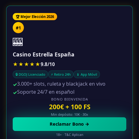
🏆 Mejor Elección 2026
#1
🎰
Casino Estrella España
★★★★★
9.8/10
🔒 DGOJ Licenciado
⚡ Retiro 24h
📱 App Móvil
3.000+ slots, ruleta y blackjack en vivo
Soporte 24/7 en español
BONO BIENVENIDA
200€ + 100 FS
Min depósito: 10€ · 30x
Reclamar Bono →
18+ · T&C Aplican