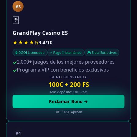
#3
🃏
GrandPlay Casino ES
★★★★½
9.4/10
🔒 DGOJ Licenciado
⚡ Pago Instantáneo
🎮 Slots Exclusivos
2.000+ juegos de los mejores proveedores
Programa VIP con beneficios exclusivos
BONO BIENVENIDA
100€ + 200 FS
Min depósito: 10€ · 35x
Reclamar Bono →
18+ · T&C Aplican
#4