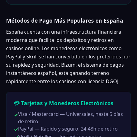
Métodos de Pago Más Populares en España
España cuenta con una infraestructura financiera
moderna que facilita los depósitos y retiros en
casinos online. Los monederos electrónicos como
PayPal y Skrill se han convertido en los preferidos por
su rapidez y seguridad. Bizum, el sistema de pagos
instantáneos español, está ganando terreno
rápidamente entre los casinos con licencia DGOJ.
💳 Tarjetas y Monederos Electrónicos
Visa / Mastercard — Universales, hasta 5 días
de retiro
PayPal — Rápido y seguro, 24-48h de retiro
Skrill / Neteller — Instantáneo entre