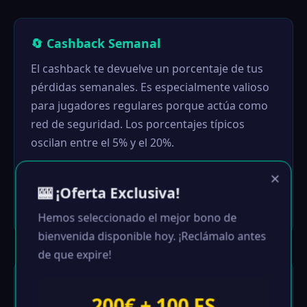
🔄 Cashback Semanal
El cashback te devuelve un porcentaje de tus
pérdidas semanales. Es especialmente valioso
para jugadores regulares porque actúa como
red de seguridad. Los porcentajes típicos
oscilan entre el 5% y el 20%.
Reduce el riesgo en sesiones de juego
×
Generalmente se acredita los lunes
🎰 ¡Oferta Exclusiva!
Puede tener requisito de apuesta mínimo
Hemos seleccionado el mejor bono de
bienvenida disponible hoy. ¡Reclámalo antes
de que expire!
🏆 Torneos y Competiciones
200€ + 100 FS