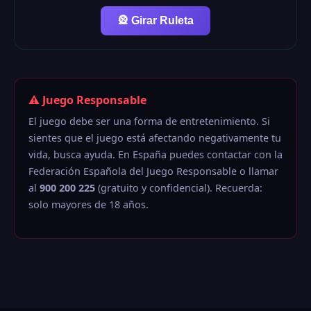
🎡 Girar Ruleta
⚠️ Juego Responsable
El juego debe ser una forma de entretenimiento. Si
sientes que el juego está afectando negativamente tu
vida, busca ayuda. En España puedes contactar con la
Federación Española del Juego Responsable o llamar
al
900 200 225
(gratuito y confidencial). Recuerda:
solo mayores de 18 años.