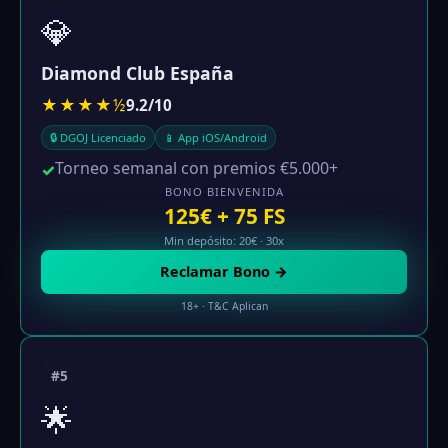
💎
Diamond Club España
★★★★½
9.2/10
🔒 DGOJ Licenciado
📱 App iOS/Android
Torneo semanal con premios €5.000+
BONO BIENVENIDA
125€ + 75 FS
Min depósito: 20€ · 30x
Reclamar Bono →
18+ · T&C Aplican
#5
🌟