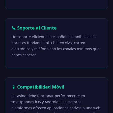
📞 Soporte al Cliente
Un soporte eficiente en español disponible las 24
horas es fundamental. Chat en vivo, correo
electrónico y teléfono son los canales mínimos que
debes esperar.
📱 Compatibilidad Móvil
El casino debe funcionar perfectamente en
smartphones iOS y Android. Las mejores
plataformas ofrecen aplicaciones nativas o una web