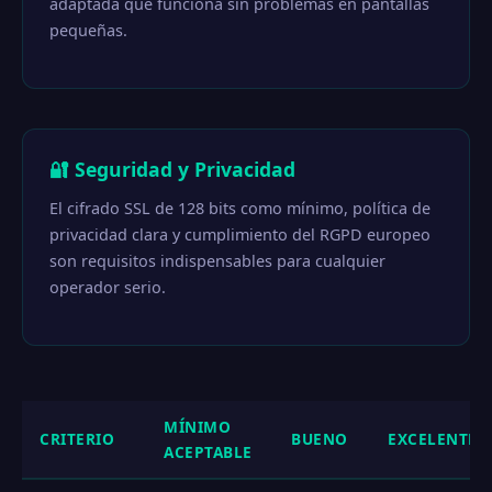
adaptada que funciona sin problemas en pantallas
pequeñas.
🔐 Seguridad y Privacidad
El cifrado SSL de 128 bits como mínimo, política de
privacidad clara y cumplimiento del RGPD europeo
son requisitos indispensables para cualquier
operador serio.
MÍNIMO
CRITERIO
BUENO
EXCELENTE
ACEPTABLE