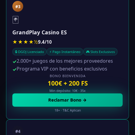
#3
🃏
GrandPlay Casino ES
★★★★½
9.4/10
🔒 DGOJ Licenciado
⚡ Pago Instantáneo
🎮 Slots Exclusivos
2.000+ juegos de los mejores proveedores
Programa VIP con beneficios exclusivos
BONO BIENVENIDA
100€ + 200 FS
Min depósito: 10€ · 35x
Reclamar Bono →
18+ · T&C Aplican
#4