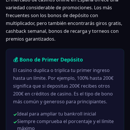
variedad considerable de promociones. Los más
frecuentes son los bonos de depósito con
multiplicador, pero también encontrarás giros gratis,
cashback semanal, bonos de recarga y torneos con
premios garantizados.
💰 Bono de Primer Depósito
El casino duplica o triplica tu primer ingreso
hasta un límite. Por ejemplo, 100% hasta 200€
significa que si depositas 200€ recibes otros
200€ en créditos de casino. Es el tipo de bono
más común y generoso para principiantes.
Ideal para ampliar tu bankroll inicial
Siempre comprueba el porcentaje y el límite
máximo