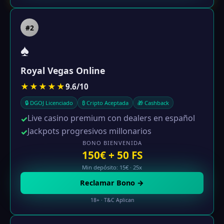
#2
♠️
Royal Vegas Online
★★★★★
9.6/10
🔒 DGOJ Licenciado
₿ Cripto Aceptada
🎁 Cashback
Live casino premium con dealers en español
Jackpots progresivos millonarios
BONO BIENVENIDA
150€ + 50 FS
Min depósito: 15€ · 25x
Reclamar Bono →
18+ · T&C Aplican