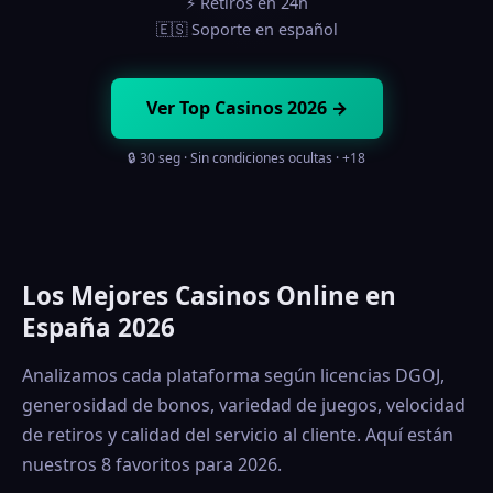
⚡ Retiros en 24h
🇪🇸 Soporte en español
Ver Top Casinos 2026 →
🔒 30 seg · Sin condiciones ocultas · +18
Los Mejores Casinos Online en
España 2026
Analizamos cada plataforma según licencias DGOJ,
generosidad de bonos, variedad de juegos, velocidad
de retiros y calidad del servicio al cliente. Aquí están
nuestros 8 favoritos para 2026.