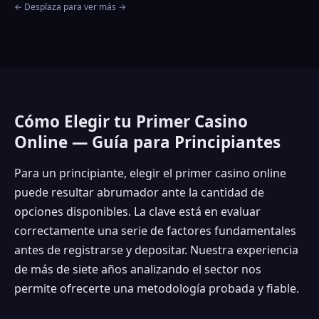
← Desplaza para ver más →
Cómo Elegir tu Primer Casino
Online — Guía para Principiantes
Para un principiante, elegir el primer casino online
puede resultar abrumador ante la cantidad de
opciones disponibles. La clave está en evaluar
correctamente una serie de factores fundamentales
antes de registrarse y depositar. Nuestra experiencia
de más de siete años analizando el sector nos
permite ofrecerte una metodología probada y fiable.