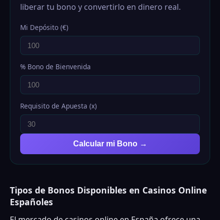
liberar tu bono y convertirlo en dinero real.
Mi Depósito (€)
% Bono de Bienvenida
Requisito de Apuesta (x)
Calcular mi Bono →
Tipos de Bonos Disponibles en Casinos Online
Españoles
El mercado de casinos online en España ofrece una