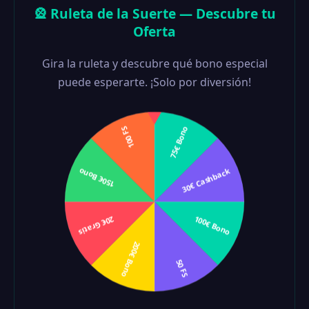
🎡 Ruleta de la Suerte — Descubre tu
Oferta
Gira la ruleta y descubre qué bono especial
puede esperarte. ¡Solo por diversión!