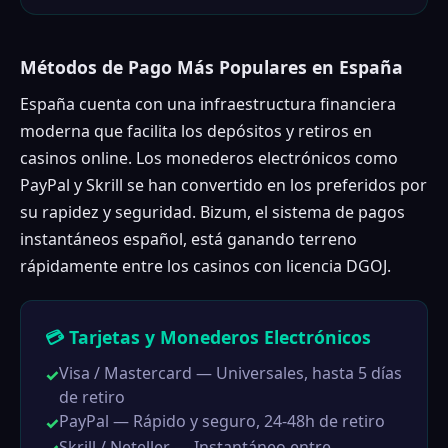
Métodos de Pago Más Populares en España
España cuenta con una infraestructura financiera
moderna que facilita los depósitos y retiros en
casinos online. Los monederos electrónicos como
PayPal y Skrill se han convertido en los preferidos por
su rapidez y seguridad. Bizum, el sistema de pagos
instantáneos español, está ganando terreno
rápidamente entre los casinos con licencia DGOJ.
💳 Tarjetas y Monederos Electrónicos
Visa / Mastercard — Universales, hasta 5 días
de retiro
PayPal — Rápido y seguro, 24-48h de retiro
Skrill / Neteller — Instantáneo entre