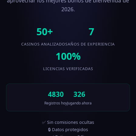
aprovechar los mejores bonos de bienvenida de
2026.
50+
7
CASINOS ANALIZADOS
AÑOS DE EXPERIENCIA
100%
LICENCIAS VERIFICADAS
4830
326
Registros hoy
Jugando ahora
✅ Sin comisiones ocultas
🔒 Datos protegidos