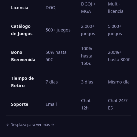
DGOJ +
Multi-
Licencia
DGOJ
MGA
licencia
Catálogo
2.000+
5.000+
500+ juegos
de Juegos
juegos
juegos
100%
Bono
50% hasta
200%+
hasta
Bienvenida
50€
hasta 300€
150€
Tiempo de
7 días
3 días
Mismo día
Retiro
Chat
Chat 24/7
Soporte
Email
12h
ES
← Desplaza para ver más →