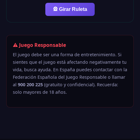
🎡 Girar Ruleta
⚠️ Juego Responsable
El juego debe ser una forma de entretenimiento. Si
sientes que el juego está afectando negativamente tu
vida, busca ayuda. En España puedes contactar con la
Federación Española del Juego Responsable o llamar
al
900 200 225
(gratuito y confidencial). Recuerda:
solo mayores de 18 años.