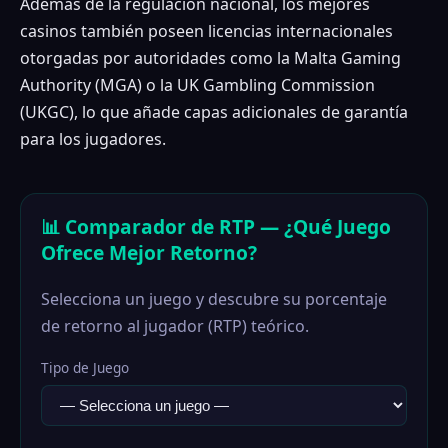
Además de la regulación nacional, los mejores
casinos también poseen licencias internacionales
otorgadas por autoridades como la Malta Gaming
Authority (MGA) o la UK Gambling Commission
(UKGC), lo que añade capas adicionales de garantía
para los jugadores.
📊 Comparador de RTP — ¿Qué Juego
Ofrece Mejor Retorno?
Selecciona un juego y descubre su porcentaje
de retorno al jugador (RTP) teórico.
Tipo de Juego