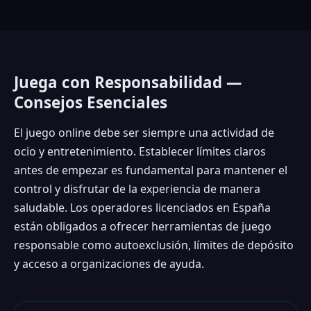
Juega con Responsabilidad —
Consejos Esenciales
El juego online debe ser siempre una actividad de
ocio y entretenimiento. Establecer límites claros
antes de empezar es fundamental para mantener el
control y disfrutar de la experiencia de manera
saludable. Los operadores licenciados en España
están obligados a ofrecer herramientas de juego
responsable como autoexclusión, límites de depósito
y acceso a organizaciones de ayuda.